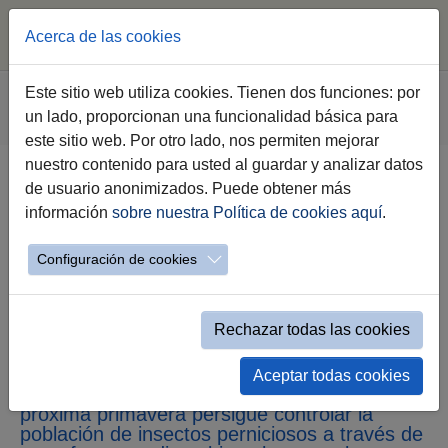
Acerca de las cookies
Saltar al contenido principal
Estás aquí:
Este sitio web utiliza cookies. Tienen dos funciones: por
Jerez.es
Ciudad
Tu Distrito
Distrito Este
un lado, proporcionan una funcionalidad básica para
Evento simple Noticias Distrito Este
este sitio web. Por otro lado, nos permiten mejorar
nuestro contenido para usted al guardar y analizar datos
de usuario anonimizados. Puede obtener más
El Ayuntamiento instala cajas
información
sobre nuestra Política de cookies aquí
.
nido para aves insectívoras en los
parques de La Canaleja y la
Configuración de cookies
Laguna de Torrox para ayudar a la
lucha contra las plagas de
Rechazar todas las cookies
mosquitos
Aceptar todas cookies
Esta iniciativa para atraer a las aves la
próxima primavera persigue controlar la
población de insectos perniciosos a través de