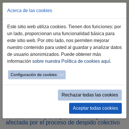
Acerca de las cookies
Saltar al contenido principal
Estás aquí:
Este sitio web utiliza cookies. Tienen dos funciones: por
Jerez.es
Webs Municipales
Empleo
un lado, proporcionan una funcionalidad básica para
Evento simple Noticias destacadas
este sitio web. Por otro lado, nos permiten mejorar
nuestro contenido para usted al guardar y analizar datos
de usuario anonimizados. Puede obtener más
El Ayuntamiento reafirma su
información
sobre nuestra Política de cookies aquí
.
compromiso con la defensa del
empleo, la estabilidad laboral y el
Configuración de cookies
desarrollo económico de la
ciudad
Rechazar todas las cookies
El Pleno aprueba una Declaración
Aceptar todas cookies
Institucional conjunta de apoyo al sector del
contact center y a la plantilla de Majorel
afectada por el proceso de despido colectivo