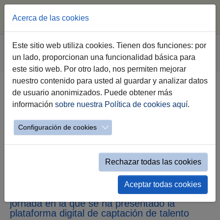
Acerca de las cookies
Saltar al contenido principal
Estás aquí:
Este sitio web utiliza cookies. Tienen dos funciones: por
Jerez.es
Webs Municipales
Empleo
un lado, proporcionan una funcionalidad básica para
Evento simple Noticias destacadas
este sitio web. Por otro lado, nos permiten mejorar
nuestro contenido para usted al guardar y analizar datos
de usuario anonimizados. Puede obtener más
El Gobierno de Jerez felicita a
información
sobre nuestra Política de cookies aquí
.
Secretariado Gitano por la
creación de la plataforma
Configuración de cookies
‘Sociall’, Innovación, tecnología y
talento al servicio de las
Rechazar todas las cookies
empresas’
Aceptar todas cookies
José Ignacio Martínez ha participado en la
jornada en la que se ha presentado la
plataforma digital de captación de talento