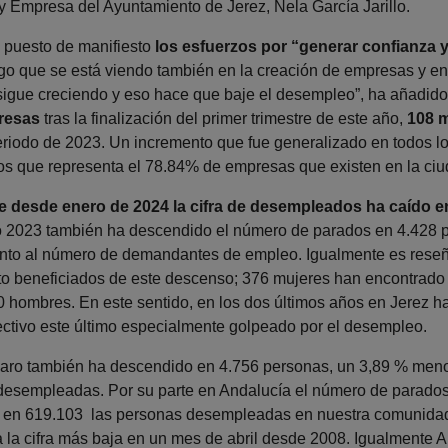
 Empresa del Ayuntamiento de Jerez, Nela García Jarillo.
a puesto de manifiesto
los esfuerzos por “generar confianza y
o que se está viendo también en la creación de empresas y e
 sigue creciendo y eso hace que baje el desempleo”, ha añadido
resas
tras la finalización del primer trimestre de este año,
108 
riodo de 2023. Un incremento que fue generalizado en todos l
cios que representa el 78.84% de empresas que existen en la ci
 desde enero de 2024 la cifra de desempleados ha caído en
 2023 también ha descendido el número de parados en 4.428 p
anto al número de demandantes de empleo. Igualmente es rese
to beneficiados de este descenso; 376 mujeres han encontrado
80 hombres. En este sentido, en los dos últimos años en Jerez 
ectivo este último especialmente golpeado por el desempleo.
 paro también ha descendido en 4.756 personas, un 3,89 % menos
esempleadas. Por su parte en Andalucía el número de parados
 en 619.103 las personas desempleadas en nuestra comunidad 
 la cifra más baja en un mes de abril desde 2008. Igualmente A