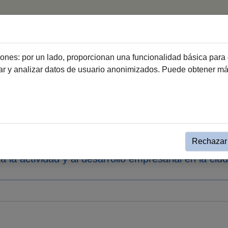
Inicio
ciones: por un lado, proporcionan una funcionalidad básica para 
dar y analizar datos de usuario anonimizados. Puede obtener m
ento simple Noticias destacadas
 valora la evolución de los d
o de nuevo en abril
Rechazar 
a la actividad y al desarrollo empresarial en la ciu