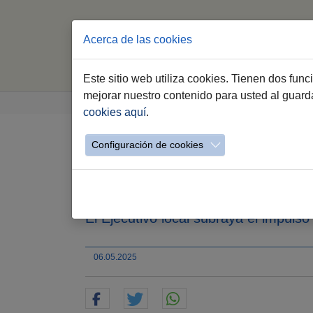
Acerca de las cookies
Este sitio web utiliza cookies. Tienen dos fun
Saltar al contenido principal
Estás aquí:
mejorar nuestro contenido para usted al guar
Jerez.es
Webs Municipales
Empleo
Ev
cookies aquí
.
Configuración de cookies
El Gobierno municipal
consolidan el descens
El Ejecutivo local subraya el impulso 
06.05.2025