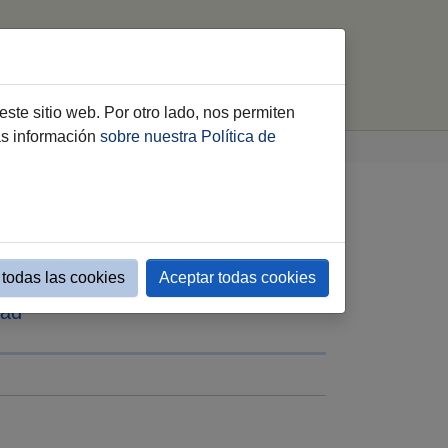
Ofertas Agencia de Empleo
buscar
este sitio web. Por otro lado, nos permiten
ás información
sobre nuestra Política de
atos de desempleo que
todas las cookies
Aceptar todas cookies
dad