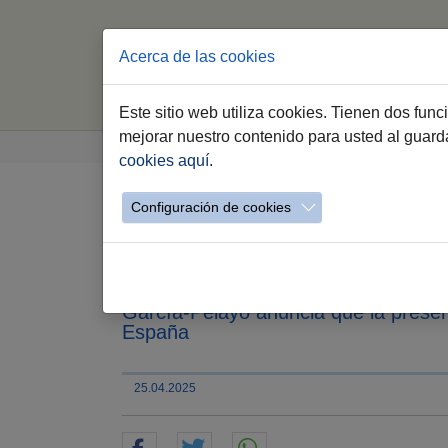
Acerca de las cookies
Este sitio web utiliza cookies. Tienen dos fun
Saltar al contenido principal
Estás aquí:
mejorar nuestro contenido para usted al guar
Jerez.es
Especiales
Feria Jerez 2026
cookies aquí
.
Configuración de cookies
La alcaldesa presenta e
Balcris por su obra F
García-Pelayo anuncia que la present
España
25.04.2025