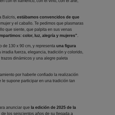
n con el flamenco, con el vino, con el arte,
a Balcris,
estábamos convencidos de que
 mujer y el caballo. Te pedimos que plasmaras
ello que siente, que palpita en sus venas
partimos: color, luz, alegría y mujeres"
.
zo de 130 x 90 cm, y representa
una figura
 irradia fuerza, elegancia, tradición y colorido,
, trazos dinámicos y una alegre paleta
amiento por haberle confiado la realización
e le supone participar en una tradición tan
para anunciar que
la edición de 2025 de la
de los seiscientos años de su llegada a