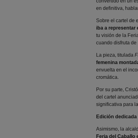
convertido en un es
en definitiva, habl
Sobre el cartel de 
iba a representar
tu visión de la Fer
cuando disfruta de 
La pieza, titulada
F
femenina montada 
envuelta en el inco
cromática.
Por su parte, Cris
del cartel anunciad
significativa para l
Edición dedicada 
Asimismo, la alcal
Feria del Caballo 