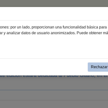
La Feria
El Caballo
Galería
ciones: por un lado, proporcionan una funcionalidad básica para 
dar y analizar datos de usuario anonimizados. Puede obtener m
Noticia simple Feria
l cartel de la Feria del Caballo
lamenca a caballo
Rechazar 
e edición estará dedicada al Pueblo Gitano, en el