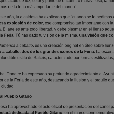
pectáculo de luz, color y punto de encuentro maravilloso, tambié
amos de la feria más importante del mundo".
este año, la alcaldesa ha explicado que "cuando se lo pedimos 
 esa explosión de color
, ese compromiso tan importante con la
ia. El arte es ante todo libertad, y debe plasmar en el lienzo aqu
la Feria. Tú has dado tu visión de la misma,
una visión que com
lamenca a caballo
, es una creación original en óleo sobre lien
a caballo, dos de los grandes iconos de la Feria
. La escena
nfundible estilo de Balcris, caracterizado por formas estilizadas
tóbal Donaire ha expresado su profundo agradecimiento al Ayunt
or de la Feria de este año, destacando la ilusión y el orgullo qu
a ciudad.
al Pueblo Gitano
desa ha aprovechado el acto oficial de presentación del cartel 
estará dedicada al Pueblo Gitano,
en el marco conmemorativo 