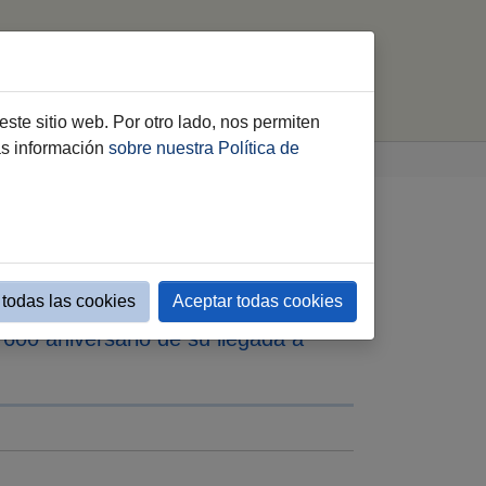
Directo
Dispositivos
Agenda Feria
este sitio web. Por otro lado, nos permiten
ás información
sobre nuestra Política de
 2025 y felicita a
todas las cookies
Aceptar todas cookies
 600 aniversario de su llegada a