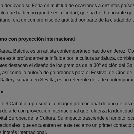
ha dedicado su Feria en multitud de ocasiones a distintos paí
blo que ha hecho grande esta ciudad, que ha hecho posible qu
itano, era un compromiso de gratitud por parte de la ciudad de
ezano con proyección internacional
Barea, Balcris, es un artista contemporáneo nacido en Jerez. C
bra está profundamente influida por la cultura andaluza, combi
ntes destacan el diseño de los premios de la 30ª edición del S
 así como la autoría de galardones para el Festival de Cine de S
 Gallery, situada en Sevilla, es un referente del arte contempor
or
ria del Caballo representa la imagen promocional de uno de los
 de arte con proyección internacional que refuerza la identidad 
tal Europea de la Cultura. Su impacto trasciende el ámbito local
nacionales, que encuentran en este reclamo un primer contacto c
 Interés Internacional.