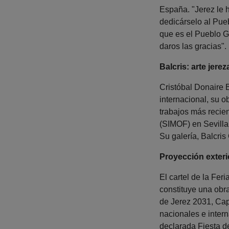
España. "Jerez le 
dedicárselo al Pue
que es el Pueblo G
daros las gracias".
Balcris: arte jer
Cristóbal Donaire 
internacional, su o
trabajos más recie
(SIMOF) en Sevilla,
Su galería, Balcris
Proyección exteri
El cartel de la Fe
constituye una obra
de Jerez 2031, Capi
nacionales e inter
declarada Fiesta de