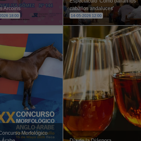
Espectáculo 'Cómo bailan los
s Arcoiris
caballos andaluces'
2026 18:00
14-05-2026 12:00
oncurso Morfológico
-Árabe
Día de la Diáspora