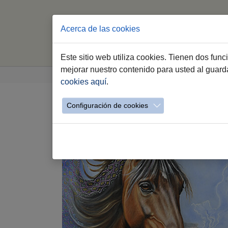
Acerca de las cookies
Este sitio web utiliza cookies. Tienen dos fun
Saltar al contenido principal
Estás aquí:
mejorar nuestro contenido para usted al guar
Jerez.es
Especiales
Feria Jerez 2026
cookies aquí
.
Configuración de cookies