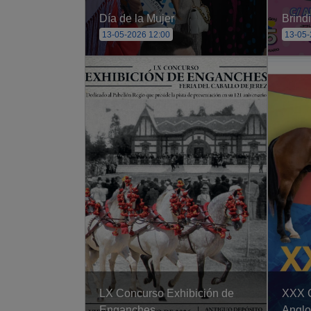
Día de la Mujer
Brindi
13-05-2026 12:00
13-05-
LX Concurso Exhibición de
XXX C
Enganches
Anglo