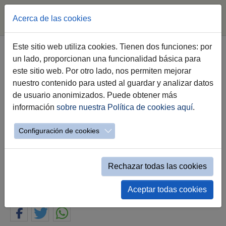
Acerca de las cookies
Saltar al contenido principal
Este sitio web utiliza cookies. Tienen dos funciones: por
un lado, proporcionan una funcionalidad básica para
‘Cambio de tercio’ y ‘Makarines’
este sitio web. Por otro lado, nos permiten mejorar
llenarán de música la plaza de la
nuestro contenido para usted al guardar y analizar datos
Asunción tras la tradicional 'Pisa
de usuario anonimizados. Puede obtener más
de la uva' el próximo sábado
información
sobre nuestra Política de cookies aquí
.
Configuración de cookies
Francisco Zurita ha presentado este doble
concierto inaugural de las Fiestas de la
Vendimia en su 75 cumpleaños
Rechazar todas las cookies
29.08.2023
Aceptar todas cookies