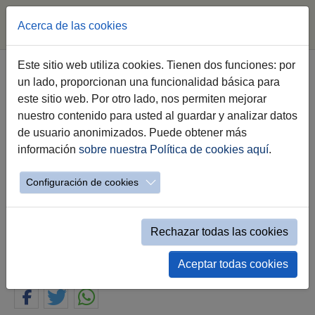
Acerca de las cookies
Saltar al contenido principal
Este sitio web utiliza cookies. Tienen dos funciones: por
un lado, proporcionan una funcionalidad básica para
Jerez reunirá a directores del
este sitio web. Por otro lado, nos permiten mejorar
Instituto Cervantes de más de 50
nuestro contenido para usted al guardar y analizar datos
países de los 5 continentes el
de usuario anonimizados. Puede obtener más
próxi-mo mes de julio
información
sobre nuestra Política de cookies aquí
.
Configuración de cookies
La alcaldesa de Jerez ha firmado el convenio
con el director del Instituto Cervantes, García
Montero y la Fundación Caba-llero Bonald
Rechazar todas las cookies
03.06.2026
Aceptar todas cookies