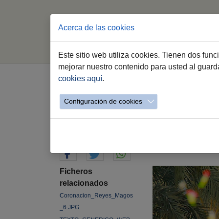
Acerca de las cookies
In
Este sitio web utiliza cookies. Tienen dos fun
Saltar al contenido principal
mejorar nuestro contenido para usted al guar
cookies aquí
.
La Cabalgata de los R
de Jerez
Configuración de cookies
05.01.2026
Ficheros
relacionados
Coronacion_Reyes_Magos
_6.JPG