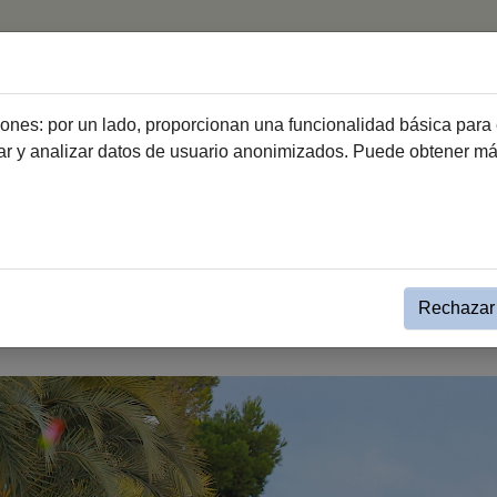
icio
Ciudad
Ayuntamiento
Ciudadanía
Emprend
ciones: por un lado, proporcionan una funcionalidad básica para 
dar y analizar datos de usuario anonimizados. Puede obtener m
eyes Magos llena de ilusión, lu
Rechazar 