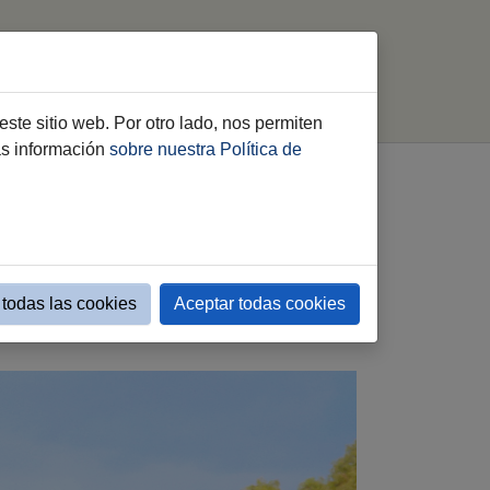
imiento
Webs Municipales
buscar
este sitio web. Por otro lado, nos permiten
ás información
sobre nuestra Política de
z y música las calles
todas las cookies
Aceptar todas cookies