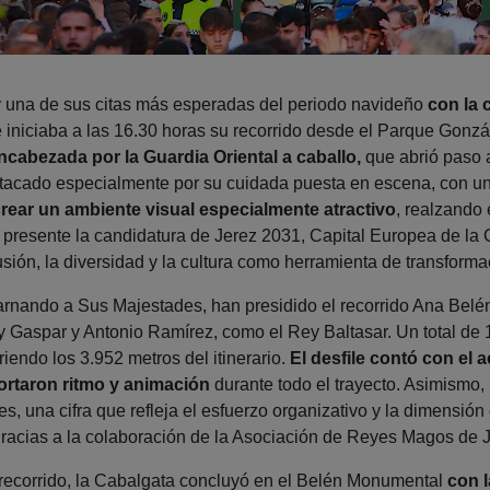
y una de sus citas más esperadas del periodo navideño
con la 
iniciaba a las 16.30 horas su recorrido desde el Parque Gonzál
ncabezada por la Guardia Oriental a caballo,
que abrió paso 
tacado especialmente por su cuidada puesta en escena, con un
crear un ambiente visual especialmente atractivo
, realzando 
presente la candidatura de Jerez 2031, Capital Europea de la 
usión, la diversidad y la cultura como herramienta de transforma
arnando a Sus Majestades, han presidido el recorrido Ana Belé
 Gaspar y Antonio Ramírez, como el Rey Baltasar. Un total de 1
riendo los 3.952 metros del itinerario.
El desfile contó con e
rtaron ritmo y animación
durante todo el trayecto. Asimismo,
s, una cifra que refleja el esfuerzo organizativo y la dimensió
, gracias a la colaboración de la Asociación de Reyes Magos de 
l recorrido, la Cabalgata concluyó en el Belén Monumental
con l