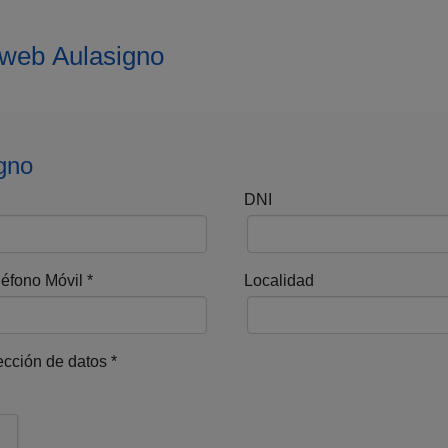
a web Aulasigno
igno
DNI
léfono Móvil
*
Localidad
tección de datos
*