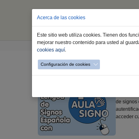
Acerca de las cookies
Este sitio web utiliza cookies. Tienen dos fun
Saltar al contenido principal
Estás aquí:
mejorar nuestro contenido para usted al guar
Jerez.es
Webs Municipales
Oficina Muni
cookies aquí
.
Configuración de cookies
¿Quieres aprender la 
AULASIGNO 
pautas sen
de signos 
autentific
acceder cu