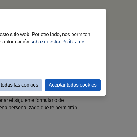
ferta Formativa
Campañas
buscar
este sitio web. Por otro lado, nos permiten
ás información
sobre nuestra Política de
todas las cookies
Aceptar todas cookies
a toda la ciudadanía, ofreciendo
 iniciarse en la aventura del lenguaje
nar el siguiente formulario de
eña personalizada que te permitirán