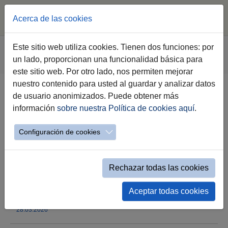
Acerca de las cookies
Saltar al contenido principal
Estás aquí:
Este sitio web utiliza cookies. Tienen dos funciones: por
Jerez.es
Especiales
La Semana Santa
un lado, proporcionan una funcionalidad básica para
Evento simple Novedades Semana Santa
este sitio web. Por otro lado, nos permiten mejorar
nuestro contenido para usted al guardar y analizar datos
de usuario anonimizados. Puede obtener más
Los aparcamientos de La Plata y
información
sobre nuestra Política de cookies aquí
.
el Taller de Fiestas ya están a
disposición de la ciudadanía
Configuración de cookies
durante la Semana Santa
Rechazar todas las cookies
Entre ambos ofertan más de 170 plazas para
automóviles, bicicletas, motos y monopatines
Aceptar todas cookies
28.03.2026