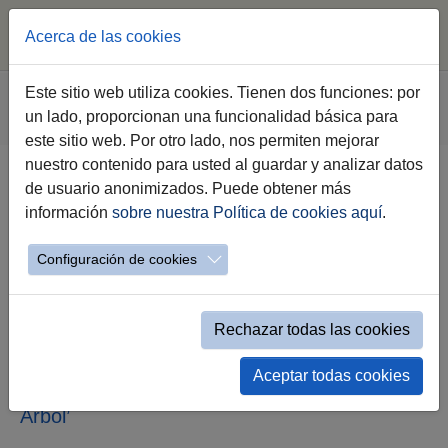
Acerca de las cookies
Saltar al contenido principal
Estás aquí:
Este sitio web utiliza cookies. Tienen dos funciones: por
Jerez.es
Webs Municipales
Agenda 2030
un lado, proporcionan una funcionalidad básica para
Detalle Noticias Agenda 2030
este sitio web. Por otro lado, nos permiten mejorar
nuestro contenido para usted al guardar y analizar datos
de usuario anonimizados. Puede obtener más
El Ayuntamiento inicia la campaña
información
sobre nuestra Política de cookies aquí
.
anual de plantación de arbolado
en el Parque del Retiro con la
Configuración de cookies
participación del CEIP El Retiro
Rechazar todas las cookies
El inicio de esta campaña, que este año
aspira de nuevo a superar los 1.000
ejemplares, se enmarca dentro de la
Aceptar todas cookies
programación municipal de la ‘Fiesta del
Árbol’