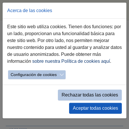
Acerca de las cookies
Saltar al contenido principal
Estás aquí:
Este sitio web utiliza cookies. Tienen dos funciones: por
Jerez.es
Webs Municipales
Agenda 2030
un lado, proporcionan una funcionalidad básica para
Detalle Noticias Agenda 2030
este sitio web. Por otro lado, nos permiten mejorar
nuestro contenido para usted al guardar y analizar datos
de usuario anonimizados. Puede obtener más
Mamen Sánchez presenta a la
información
sobre nuestra Política de cookies aquí
.
comunidad educativa el proyecto
del CEIP Antonio de Nebrija por
Configuración de cookies
valor de 2,7 millones de euros
Rechazar todas las cookies
La alcaldesa explica que con estas obras
“vamos a dejar nuevo este colegio que será
referente en cuanto a eficiencia energética,
Aceptar todas cookies
con un consumo prácticamente nulo”