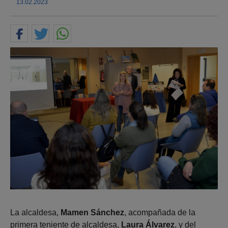
13.02.2023
La alcaldesa,
Mamen Sánchez
, acompañada de la
primera teniente de alcaldesa,
Laura Álvarez
, y del