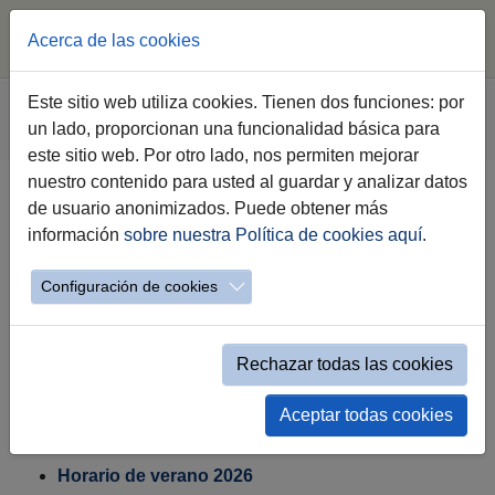
Acerca de las cookies
Saltar al contenido principal
Estás aquí:
Este sitio web utiliza cookies. Tienen dos funciones: por
Jerez.es
Webs Municipales
Bibliotecas Municipales
un lado, proporcionan una funcionalidad básica para
Servicios
Horarios
este sitio web. Por otro lado, nos permiten mejorar
nuestro contenido para usted al guardar y analizar datos
de usuario anonimizados. Puede obtener más
información
sobre nuestra Política de cookies aquí
.
Configuración de cookies
Rechazar todas las cookies
Horarios de la Red de Bibliotecas
Aceptar todas cookies
Municipales
Horario de verano 2026