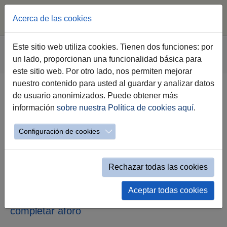
Acerca de las cookies
Saltar al contenido principal
Estás aquí:
Este sitio web utiliza cookies. Tienen dos funciones: por
Jerez.es
Webs Municipales
Cultura
un lado, proporcionan una funcionalidad básica para
Detalle Noticias Cultura
este sitio web. Por otro lado, nos permiten mejorar
nuestro contenido para usted al guardar y analizar datos
de usuario anonimizados. Puede obtener más
El XII Festival Internacional de
información
sobre nuestra Política de cookies aquí
.
Música Antigua de Jerez arranca
este sábado en los Claustros y se
Configuración de cookies
prolongará hasta el 21 de junio
Rechazar todas las cookies
Francisco Zurita destaca el valor del
patrimonio musical con una programación
que acerca la música antigua a todos los
Aceptar todas cookies
públicos con conciertos de acceso libre hasta
completar aforo