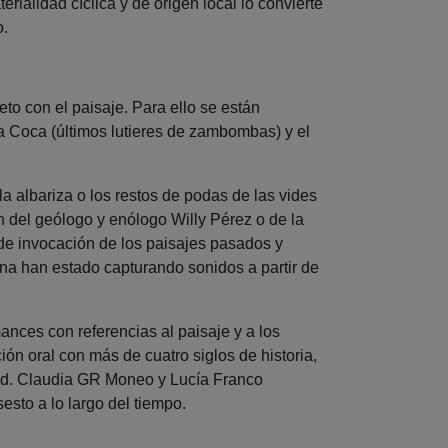
ialidad cíclica y de origen local lo convierte
o.
eto con el paisaje. Para ello se están
 Coca (últimos lutieres de zambombas) y el
a albariza o los restos de podas de las vides
n del geólogo y enólogo Willy Pérez o de la
de invocación de los paisajes pasados y
na han estado capturando sonidos a partir de
ances con referencias al paisaje y a los
ión oral con más de cuatro siglos de historia,
udad. Claudia GR Moneo y Lucía Franco
sto a lo largo del tiempo.