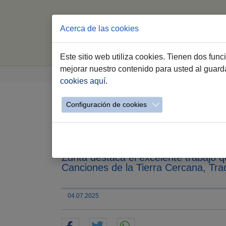
Acerca de las cookies
Este sitio web utiliza cookies. Tienen dos fun
Saltar al contenido principal
Estás aquí:
mejorar nuestro contenido para usted al guar
Jerez.es
Webs Municipales
Cultura
Det
cookies aquí
.
Configuración de cookies
Jerez acoge el segund
la participación de ex
Zurita destaca el excelente trabajo 
Canciones de la Tierra Cercana, Trad
04.07.2025