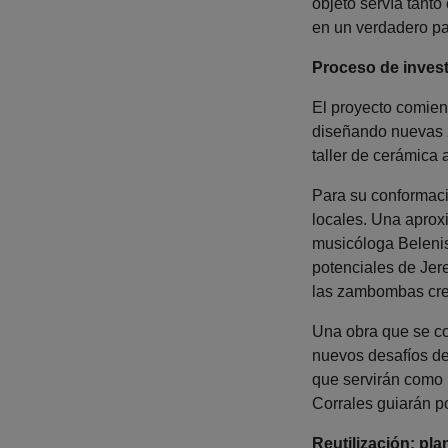
objeto servía tanto
en un verdadero par
Proceso de invest
El proyecto comienz
diseñando nuevas z
taller de cerámica 
Para su conformació
locales. Una aprox
musicóloga Belenis
potenciales de Jer
las zambombas crea
Una obra que se com
nuevos desafíos del
que servirán como 
Corrales guiarán p
Reutilización: pl