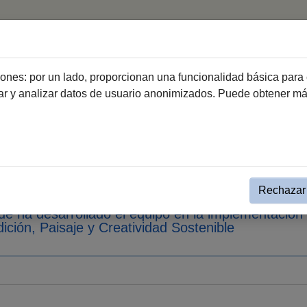
Inicio
Equipamientos cul
ciones: por un lado, proporcionan una funcionalidad básica para 
dar y analizar datos de usuario anonimizados. Puede obtener m
alle Noticias Cultura
o taller residencial del Pro
pertos y artistas europeos
Rechazar 
que ha desarrollado el equipo en la implementación 
ición, Paisaje y Creatividad Sostenible