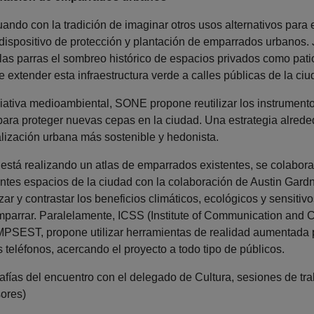
ando con la tradición de imaginar otros usos alternativos para es
spositivo de protección y plantación de emparrados urbanos.
o las parras el sombreo histórico de espacios privados como pat
 extender esta infraestructura verde a calles públicas de la ciu
iativa medioambiental, SONE propone reutilizar los instrumento
para proteger nuevas cepas en la ciudad. Una estrategia alreded
alización urbana más sostenible y hedonista.
está realizando un atlas de emparrados existentes, se colabora
ntes espacios de la ciudad con la colaboración de Austin Gardne
zar y contrastar los beneficios climáticos, ecológicos y sensiti
 emparrar. Paralelamente, ICSS (Institute of Communication an
PSEST, propone utilizar herramientas de realidad aumentada p
teléfonos, acercando el proyecto a todo tipo de públicos.
afías del encuentro con el delegado de Cultura, sesiones de trab
sores)