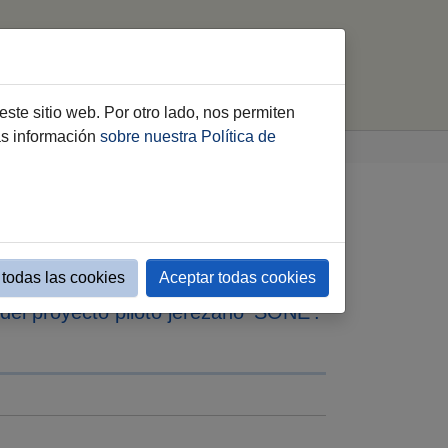
turales
Servicios
Citas
buscar
este sitio web. Por otro lado, nos permiten
ás información
sobre nuestra Política de
yecto PALIMPSEST con
todas las cookies
Aceptar todas cookies
del proyecto piloto jerezano 'SONE':