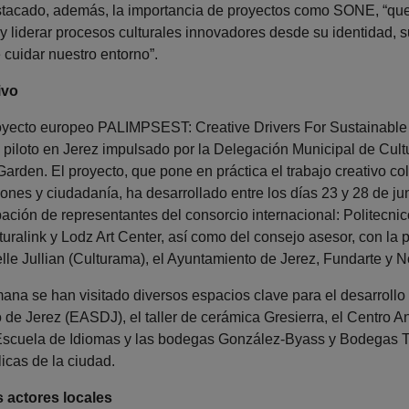
tacado, además, la importancia de proyectos como SONE, “que r
 y liderar procesos culturales innovadores desde su identidad, 
e cuidar nuestro entorno”.
ivo
oyecto europeo PALIMPSEST: Creative Drivers For Sustainable 
piloto en Jerez impulsado por la Delegación Municipal de Cultu
den. El proyecto, que pone en práctica el trabajo creativo colab
iones y ciudadanía, ha desarrollado entre los días 23 y 28 de jun
pación de representantes del consorcio internacional: Politecnic
link y Lodz Art Center, así como del consejo asesor, con la p
telle Jullian (Culturama), el Ayuntamiento de Jerez, Fundarte y
mana se han visitado diversos espacios clave para el desarrollo
 de Jerez (EASDJ), el taller de cerámica Gresierra, el Centro
Escuela de Idiomas y las bodegas González-Byass y Bodegas T
licas de la ciudad.
s actores locales