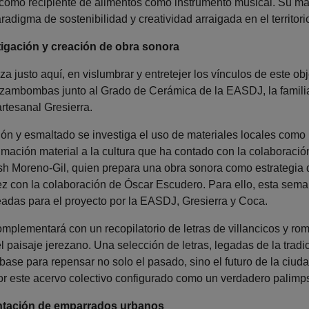
 como recipiente de alimentos como instrumento musical. Su mater
adigma de sostenibilidad y creatividad arraigada en el territori
igación y creación de obra sonora
a justo aquí, en vislumbrar y entretejer los vínculos de este obj
ambombas junto al Grado de Cerámica de la EASDJ, la familia
artesanal Gresierra.
n y esmaltado se investiga el uso de materiales locales como l
imación material a la cultura que ha contado con la colaboració
h Moreno-Gil, quien prepara una obra sonora como estrategia 
ez con la colaboración de Óscar Escudero. Para ello, esta sema
das para el proyecto por la EASDJ, Gresierra y Coca.
plementará con un recopilatorio de letras de villancicos y rom
 paisaje jerezano. Una selección de letras, legadas de la tradic
base para repensar no solo el pasado, sino el futuro de la ci
or este acervo colectivo configurado como un verdadero palimpse
antación de emparrados urbanos