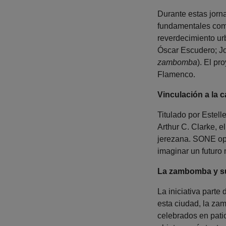
Durante estas jorna
fundamentales como
reverdecimiento ur
Óscar Escudero; J
zambomba
). El p
Flamenco.
Vinculación a la 
Titulado por Estel
Arthur C. Clarke, e
jerezana. SONE oper
imaginar un futuro 
La zambomba y su
La iniciativa part
esta ciudad, la zam
celebrados en patio