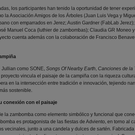
das, los participantes han tenido la oportunidad de tener experi
 la Asociación Amigos de los Árboles (Juan Luis Vega y Miguel
bano con emparrados en Jerez; Austin Gardner (FabLab Jerez); 
osé Manuel Coca (luthier de zambombas); Claudia GR Moneo y 
royecto cuenta además con la colaboración de Francisco Benav
campiña
le Jullian como SONE,
Songs Of Nearby Earth
,
Canciones de la 
l proyecto vincula el paisaje de la campiña con la riqueza cultu
a en la intersección entre tradición e innovación, tejiendo na
más sostenible.
 conexión con el paisaje
e de la zambomba como elemento simbólico y funcional que conec
bomba es protagonista de las fiestas de Adviento, en torno al 
s vecinales, junto a una candela y dulces de sartén. Fabricada 