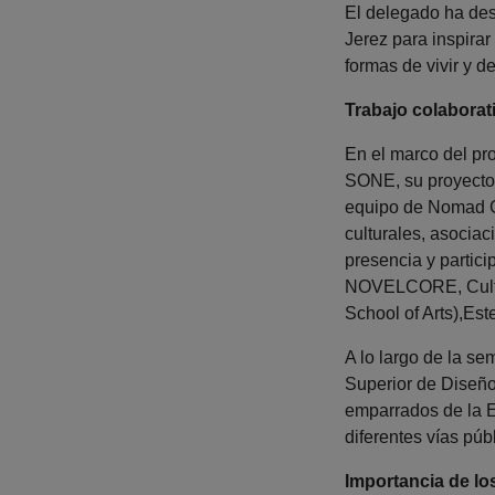
El delegado ha des
Jerez para inspirar
formas de vivir y d
Trabajo colaborat
En el marco del pr
SONE, su proyecto 
equipo de Nomad Gar
culturales, asociac
presencia y partici
NOVELCORE, Cultura
School of Arts),Es
A lo largo de la se
Superior de Diseño
emparrados de la 
diferentes vías púb
Importancia de lo