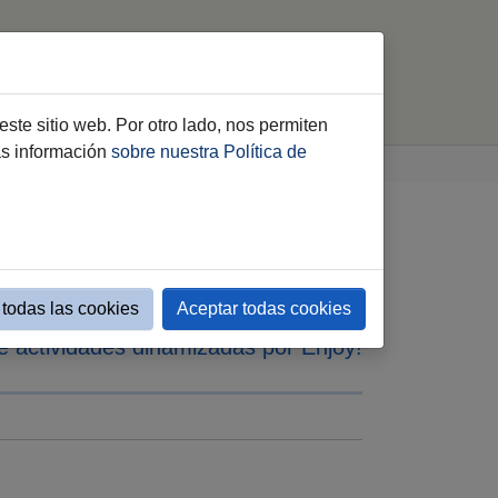
Instalaciones
Contacto
buscar
este sitio web. Por otro lado, nos permiten
ás información
sobre nuestra Política de
ventud en el
todas las cookies
Aceptar todas cookies
e actividades dinamizadas por Enjoy!