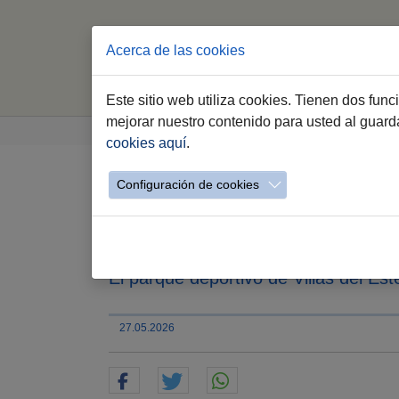
Acerca de las cookies
Este sitio web utiliza cookies. Tienen dos fun
Saltar al contenido principal
Estás aquí:
mejorar nuestro contenido para usted al guar
Jerez.es
Webs Municipales
Deportes
E
cookies aquí
.
Configuración de cookies
Juventud y Deportes c
encuentro ‘Move it’
El parque deportivo de Villas del E
27.05.2026