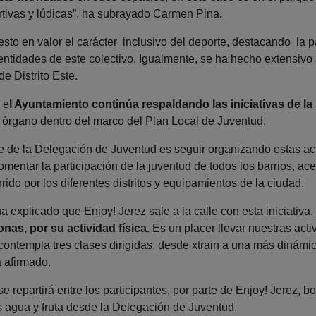
rtivas y lúdicas”, ha subrayado Carmen Pina.
sto en valor el carácter inclusivo del deporte, destacando la 
entidades de este colectivo. Igualmente, se ha hecho extensivo
de Distrito Este.
 e
l Ayuntamiento continúa respaldando las iniciativas de l
 órgano dentro del marco del Plan Local de Juventud.
te de la Delegación de Juventud es seguir organizando estas acti
fomentar la participación de la juventud de todos los barrios, a
rrido por los diferentes distritos y equipamientos de la ciudad.
 explicado que Enjoy! Jerez sale a la calle con esta iniciativa.
onas, por su actividad física
. Es un placer llevar nuestras ac
ontempla tres clases dirigidas, desde xtrain a una más dinámi
a afirmado.
e repartirá entre los participantes, por parte de Enjoy! Jerez, bo
agua y fruta desde la Delegación de Juventud.