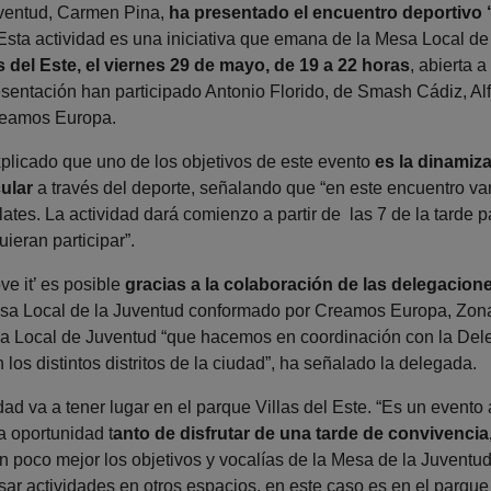
ventud, Carmen Pina,
ha presentado el encuentro deportivo 
 Esta actividad es una iniciativa que emana de la Mesa Local de
s del Este, el viernes 29 de mayo, de 19 a 22 horas
, abierta 
resentación han participado Antonio Florido, de Smash Cádiz, Al
reamos Europa.
licado que uno de los objetivos de este evento
es la dinamiza
ular
a través del deporte, señalando que “en este encuentro va
ilates. La actividad dará comienzo a partir de las 7 de la tarde 
ieran participar”.
e it’ es posible
gracias a la colaboración de las delegacio
Mesa Local de la Juventud conformado por Creamos Europa, Zo
esa Local de Juventud “que hacemos en coordinación con la Del
 los distintos distritos de la ciudad”, ha señalado la delegada.
dad va a tener lugar en el parque Villas del Este. “Es un evento
la oportunidad t
anto de disfrutar de una tarde de convivencia
 poco mejor los objetivos y vocalías de la Mesa de la Juventud
lsar actividades en otros espacios, en este caso es en el parqu