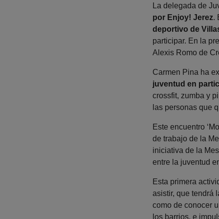
La delegada de Ju
por Enjoy! Jerez
.
deportivo de Villa
participar. En la p
Alexis Romo de C
Carmen Pina ha exp
juventud en partic
crossfit, zumba y p
las personas que qu
Este encuentro ‘Mov
de trabajo de la 
iniciativa de la M
entre la juventud en
Esta primera activi
asistir, que tendrá 
como de conocer un
los barrios, e impu