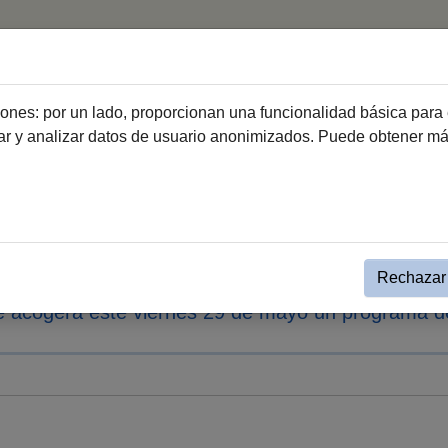
Inicio
Programas y Servicios
ciones: por un lado, proporcionan una funcionalidad básica para 
dar y analizar datos de usuario anonimizados. Puede obtener m
vento simple Noticias Deportes
olaboran con la Mesa de la Ju
Rechazar 
ste acogerá este viernes 29 de mayo un programa d