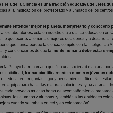
 Feria de la Ciencia es una tradición educativa de Jerez q
cias a la implicación del profesorado y alumnado de los centros 
ermite entender mejor el planeta, interpretarlo y conocerlo
 a los laboratorios, está en nuestro día a día. La educación en 
lo que ocurre, a tomar las mejores decisiones y a desarrollar 
uerte que nunca porque la ciencia compite con la Inteligencia Arti
gar y concienciarlos de que
la mente humana debe estar siempre
caldesa.
arcía-Pelayo ha remarcado que "en una sociedad marcada por la t
sostenibilidad,
formar científicamente a nuestros jóvenes deb
 en educar en preguntas, rigor y pensamiento crítico. Necesitam
ar en equipo para hallar las mejores soluciones" y ha agradeci
de cada proyecto muchas horas de acompañamiento, preparación
nistas, los alumnos y alumnas, y también a las entidades cola
ejora cuando se trabaja en red y en colaboración".