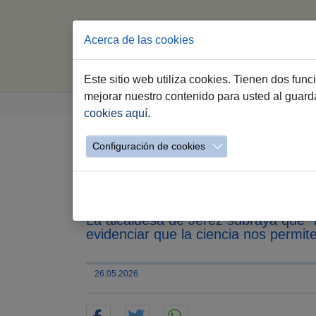
Acerca de las cookies
Inicio
P
Este sitio web utiliza cookies. Tienen dos fun
Saltar al contenido principal
Estás aquí:
mejorar nuestro contenido para usted al guar
Jerez.es
Webs Municipales
Educación
cookies aquí
.
Configuración de cookies
La XIV Feria de la Cie
centros educativos baj
La alcaldesa de Jerez subraya que "l
evidenciar que la ciencia nos permite
26.05.2026