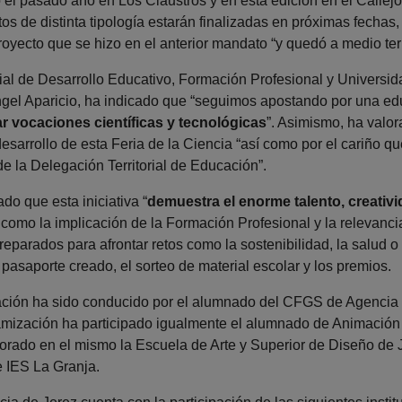
 el pasado año en Los Claustros y en esta edición en el Callej
os de distinta tipología estarán finalizadas en próximas fecha
oyecto que se hizo en el anterior mandato “y quedó a medio ter
rial de Desarrollo Educativo, Formación Profesional y Universid
gel Aparicio, ha indicado que “seguimos apostando por una edu
r vocaciones científicas y tecnológicas
”. Asimismo, ha valo
desarrollo de esta Feria de la Ciencia “así como por el cariño 
e la Delegación Territorial de Educación”.
do que esta iniciativa “
demuestra el enorme talento, creati
í como la implicación de la Formación Profesional y la relevancia
preparados para afrontar retos como la sostenibilidad, la salud o
 pasaporte creado, el sorteo de material escolar y los premios.
ación ha sido conducido por el alumnado del CFGS de Agencia 
amización ha participado igualmente el alumnado de Animación S
rado en el mismo la Escuela de Arte y Superior de Diseño de 
 e IES La Granja.