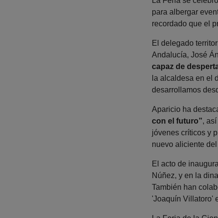
La Feria se celebró
para albergar event
recordado que el pr
El delegado territo
Andalucía, José Án
capaz de desperta
la alcaldesa en el 
desarrollamos desd
Aparicio ha destaca
con el futuro”
, as
jóvenes críticos y 
nuevo aliciente del
El acto de inaugur
Núñez, y en la din
También han colabo
'Joaquín Villatoro'