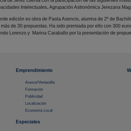
cia de Jerez cuenta con la participación de las siguientes inst
pacidades Intelectuales, Agrupación Astronómica Jerezana Ma
sente edición es obra de Paola Asencio, alumna de 2º de Bachill
 más de 30 propuestas. Ha sido premiada por ello con 300 euros
do Lorenzo y Marina Caraballo por la presentación de propues
Emprendimiento
W
Asesor/Ventanilla
Formación
Publicidad
Localización
Economía Local
Especiales