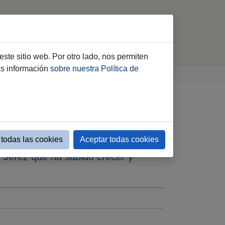
ica
Mantenimiento Centros
buscar
este sitio web. Por otro lado, nos permiten
ás información
sobre nuestra Política de
rticipación de 27
todas las cookies
Aceptar todas cookies
e Jerez que ha sabido crecer y