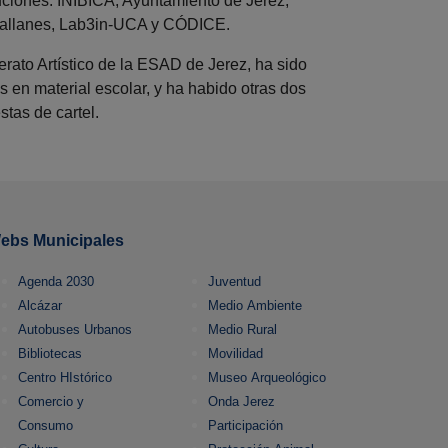
ituciones: INIBICA, Ayuntamiento de Jerez,
gallanes, Lab3in-UCA y CÓDICE.
erato Artístico de la ESAD de Jerez, ha sido
 en material escolar, y ha habido otras dos
tas de cartel.
ebs Municipales
Agenda 2030
Juventud
Alcázar
Medio Ambiente
Autobuses Urbanos
Medio Rural
Bibliotecas
Movilidad
Centro HIstórico
Museo Arqueológico
Comercio y
Onda Jerez
Consumo
Participación