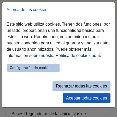
Acerca de las cookies
Saltar al contenido principal
Estás aquí:
Este sitio web utiliza cookies. Tienen dos funciones: por
Jerez.es
Webs Municipales
Empleo
un lado, proporcionan una funcionalidad básica para
Ver completa Plan de Empleo 2019-2020
este sitio web. Por otro lado, nos permiten mejorar
nuestro contenido para usted al guardar y analizar datos
Plan de Empleo
de usuario anonimizados. Puede obtener más
información
sobre nuestra Política de cookies aquí
.
Configuración de cookies
Bases de Selección Plan de Empleo 2019
Rechazar todas las cookies
Ley de Medidas Urgentes para Favorecer la
Inserción Laboral
Aceptar todas cookies
Bases Reguladoras de las Iniciativas de