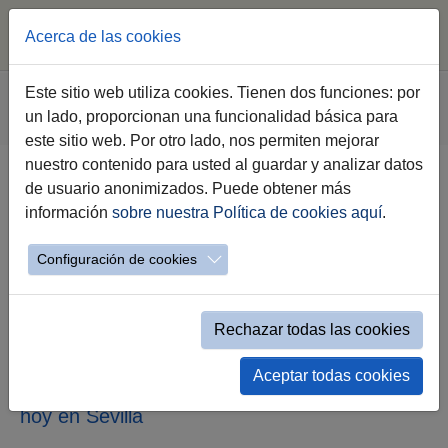
Acerca de las cookies
Saltar al contenido principal
Estás aquí:
Este sitio web utiliza cookies. Tienen dos funciones: por
Jerez.es
Webs Municipales
Emuvijesa
un lado, proporcionan una funcionalidad básica para
Evento simple Noticias Emuvijesa
este sitio web. Por otro lado, nos permiten mejorar
nuestro contenido para usted al guardar y analizar datos
de usuario anonimizados. Puede obtener más
La alcaldesa de Jerez anuncia la
información
sobre nuestra Política de cookies aquí
.
licitación en octubre de seis
bolsas de suelo para construir
Configuración de cookies
vivienda asequible en la ciudad
Rechazar todas las cookies
María José García-Pelayo interviene en la
presentación, por parte del presidente
andaluz, Juanma Moreno, de la futura Ley de
Aceptar todas cookies
Vivienda de Andalucía, que ha tenido lugar
hoy en Sevilla