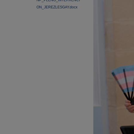
NP_PLENO_INTERVENCI
ON_JEREZLESGAY.docx