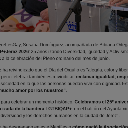
JereLesGay, Susana Domínguez, acompañada de Bibiana Ortega,
P+Jerez 2026
' 25 años izando Diversidad, Igualdad y Activismo
a la celebración del Pleno ordinario del mes de junio.
a reivindicado que el Día del Orgullo es "alegría, color y lib
 pero celebrar también es reivindicar,
reclamar igualdad, resp
 sociedad en la que las personas puedan vivir con dignidad. Es
y mucho amor por los nuestros"
.
para celebrar un momento histórico.
Celebramos el 25º aniver
ra izada de la bandera LGTBIQAP+
en el balcón del Ayuntamie
a diversidad y los derechos humanos en la ciudad de Jerez".
ha desgranado en este Manifiesto
cómo nació la Asociación 