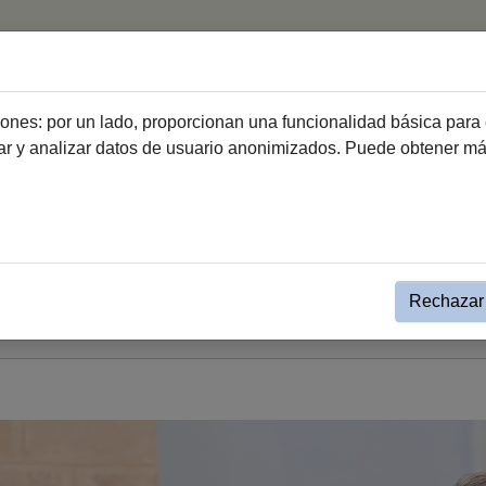
Inicio
Para la I
ciones: por un lado, proporcionan una funcionalidad básica para 
dar y analizar datos de usuario anonimizados. Puede obtener m
iversidad
Evento simple Noticias Igualdad y Salud
 años celebrando el camino r
igualdad real y efectiva
Rechazar 