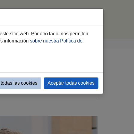
gualdad
Contra la Violencia
buscar
este sitio web. Por otro lado, nos permiten
ás información
sobre nuestra Política de
ecorrido y renovando
todas las cookies
Aceptar todas cookies