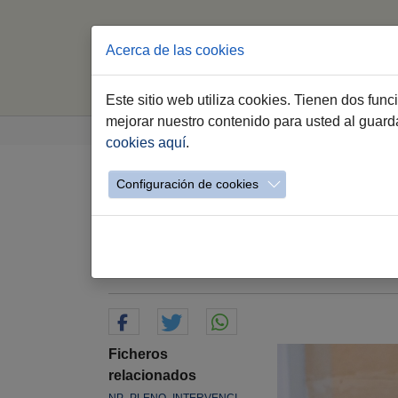
Acerca de las cookies
Este sitio web utiliza cookies. Tienen dos fun
Saltar al contenido principal
Estás aquí:
mejorar nuestro contenido para usted al guar
Jerez.es
Webs Municipales
Igualdad y D
cookies aquí
.
Configuración de cookies
JereLesGay cumple 25
el compromiso con la 
26.06.2026
Ficheros
relacionados