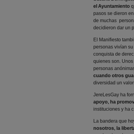
el Ayuntamiento
q
pasos se dieron en 
de muchas personas
decidieron dar un p
El Manifiesto tamb
personas vivían su
conquista de derec
quienes son. Unos a
personas anónimas 
cuando otros gua
diversidad un valo
JereLesGay ha form
apoyo, ha promovi
instituciones y ha 
La bandera que ho
nosotros, la libe