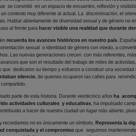
ue se convirtió en un espacio de encuentro, reflexión y visibil
un contexto muy diferente al actual. La discriminación, el silen
. Hablar abiertamente de diversidad sexual y de género no er
aso al frente para
hacer visible una realidad que durante d
ién
recuerda los avances históricos en nuestro país.
España 
 orientación sexual o identidad de género con miedo, a converti
hos. Las nuevas generaciones crecen con más referentes, más 
vances que son el resultado del trabajo de miles de activistas, 
que dedicaron su tiempo y esfuerzo a construir una sociedad
rdaban silencio
, de quienes ocuparon las calles para reivindi
r compartido.
ado parte de esta historia. Durante veinticinco años
ha acomp
do actividades culturales y educativas
, ha impulsado camp
contribuido a hacer de nuestra ciudad un lugar más abierto, plur
y recordamos no es únicamente un símbolo.
Representa la di
rtad conquistada y el compromiso
que seguimos manteniendo c