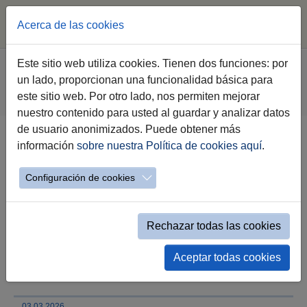
Acerca de las cookies
Saltar al contenido principal
Estás aquí:
Este sitio web utiliza cookies. Tienen dos funciones: por
Jerez.es
Webs Municipales
un lado, proporcionan una funcionalidad básica para
Oficina Municipal de Atención Discapacidad
este sitio web. Por otro lado, nos permiten mejorar
Evento simple Noticias OMAD
nuestro contenido para usted al guardar y analizar datos
de usuario anonimizados. Puede obtener más
información
sobre nuestra Política de cookies aquí
.
La XXXVII Reunión de Atletismo
Escolar acogerá a 55 centros
Configuración de cookies
educativos y 3.500 deportistas
Tomás Sampalo señala que este año se
Rechazar todas las cookies
incorporan los estudiantes de las aulas
especiales y repiten los usuarios de
Aceptar todas cookies
Afamedis, Aspanido y Afanas
03.03.2026