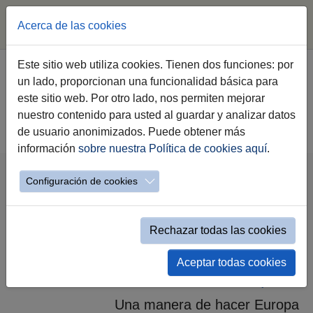
Acerca de las cookies
Este sitio web utiliza cookies. Tienen dos funciones: por
un lado, proporcionan una funcionalidad básica para
este sitio web. Por otro lado, nos permiten mejorar
nuestro contenido para usted al guardar y analizar datos
de usuario anonimizados. Puede obtener más
información
sobre nuestra Política de cookies aquí
.
Saltar al contenido principal
Estás aquí:
Jerez.es
Webs Municipales
Configuración de cookies
Gestión de Planes Especiales - Fondos Europeos
Edusi
Comunicacion
Notas de Prensa
Rechazar todas las cookies
Gestión de Planes Especiales -
Aceptar todas cookies
Fondos Europeos
Una manera de hacer Europa