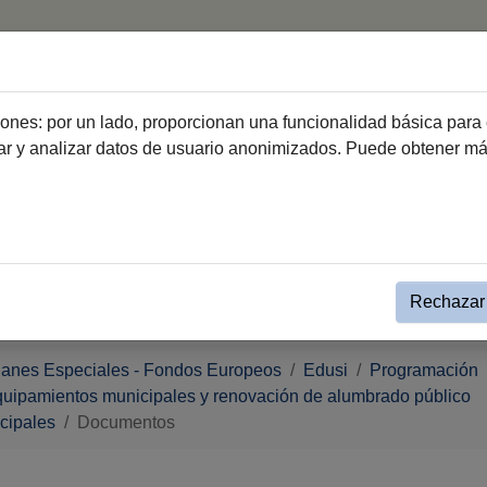
Next
PAI
Diputación
Otras
Generation
Subvenciones
ciones: por un lado, proporcionan una funcionalidad básica para 
dar y analizar datos de usuario anonimizados. Puede obtener m
Rechazar 
lanes Especiales - Fondos Europeos
Edusi
Programación
 equipamientos municipales y renovación de alumbrado público
icipales
Documentos