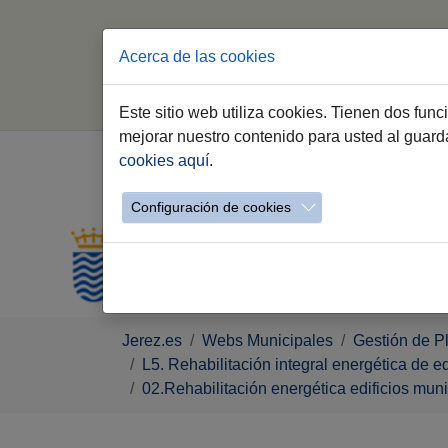
Inicio
Edusi
Acerca de las cookies
Este sitio web utiliza cookies. Tienen dos fun
mejorar nuestro contenido para usted al guar
cookies aquí
.
Configuración de cookies
Saltar al contenido principal
Estás aquí:
Jerez.es
Webs Municipales
Gestión de P
L5. Rehabilitación integral energética de
02.Rehabilitación energética edificios mun