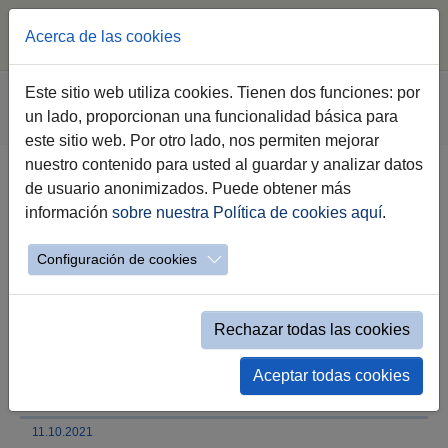
Acerca de las cookies
Saltar al contenido principal
Estás aquí:
Este sitio web utiliza cookies. Tienen dos funciones: por
Jerez.es
Webs Municipales
Sala de Prensa
un lado, proporcionan una funcionalidad básica para
Nota de Prensa
este sitio web. Por otro lado, nos permiten mejorar
nuestro contenido para usted al guardar y analizar datos
de usuario anonimizados. Puede obtener más
Adjudicado en régimen de
información
sobre nuestra Política de cookies aquí
.
arrendamiento el tercer local de
Forum Chapín para al
Configuración de cookies
emprendimiento
Rechazar todas las cookies
La nueva actividad es una carnicería, que
contará con ocho meses de carencia en el
primer año de contrato
Aceptar todas cookies
11.10.2021