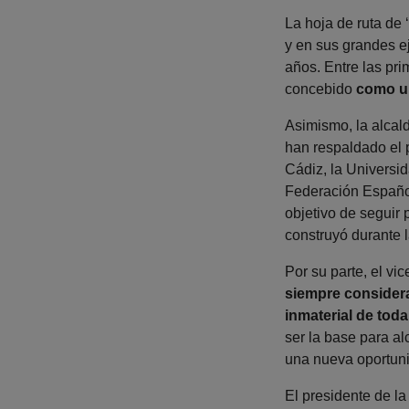
La hoja de ruta de 
y en sus grandes ej
años. Entre las pri
concebido
como un
Asimismo, la alcal
han respaldado el p
Cádiz, la Universi
Federación Español
objetivo de seguir 
construyó durante l
Por su parte, el vi
siempre considera
inmaterial de toda
ser la base para a
una nueva oportuni
El presidente de l