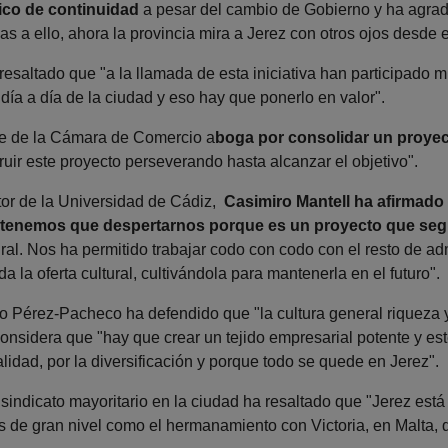
ico de continuidad
a pesar del cambio de Gobierno y ha agrade
ias a ello, ahora la provincia mira a Jerez con otros ojos desde e
esaltado que "a la llamada de esta iniciativa han participado 
l día a día de la ciudad y eso hay que ponerlo en valor".
te de la Cámara de Comercio a
boga por consolidar un proyec
uir este proyecto perseverando hasta alcanzar el objetivo".
ctor de la Universidad de Cádiz,
Casimiro Mantell ha afirmado
 tenemos que despertarnos porque es un proyecto que seg
ral. Nos ha permitido trabajar codo con codo con el resto de a
da la oferta cultural, cultivándola para mantenerla en el futuro".
io Pérez-Pacheco ha defendido que "la cultura general riqueza 
considera que "hay que crear un tejido empresarial potente y est
lidad, por la diversificación y porque todo se quede en Jerez".
 sindicato mayoritario en la ciudad ha resaltado que "Jerez es
es de gran nivel como el hermanamiento con Victoria, en Malta,