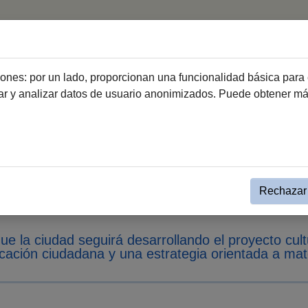
Inicio
Hemeroteca
ciones: por un lado, proporcionan una funcionalidad básica para 
dar y analizar datos de usuario anonimizados. Puede obtener m
sa
Nota de Prensa
la hoja de ruta de ‘Jerez Ciuda
ue potencia un modelo urbano 
Rechazar 
e la ciudad seguirá desarrollando el proyecto cul
icación ciudadana y una estrategia orientada a mate