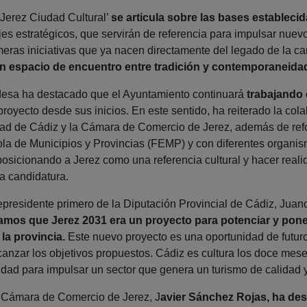
‘Jerez Ciudad Cultural’
se articula sobre las bases establecid
es estratégicos, que servirán de referencia para impulsar nuev
meras iniciativas que ya nacen directamente del legado de la can
 espacio de encuentro entre tradición y contemporaneidad, 
desa ha destacado que el Ayuntamiento continuará
trabajando 
royecto desde sus inicios. En este sentido, ha reiterado la col
dad de Cádiz y la Cámara de Comercio de Jerez, además de refo
a de Municipios y Provincias (FEMP) y con diferentes organismo
posicionando a Jerez como una referencia cultural y hacer real
a candidatura.
cepresidente primero de la Diputación Provincial de Cádiz, Juan
mos que Jerez 2031 era un proyecto para potenciar y poner 
 la provincia.
Este nuevo proyecto es una oportunidad de futuro 
lcanzar los objetivos propuestos. Cádiz es cultura los doce mes
dad para impulsar un sector que genera un turismo de calidad y
a Cámara de Comercio de Jerez, J
avier Sánchez Rojas, ha des