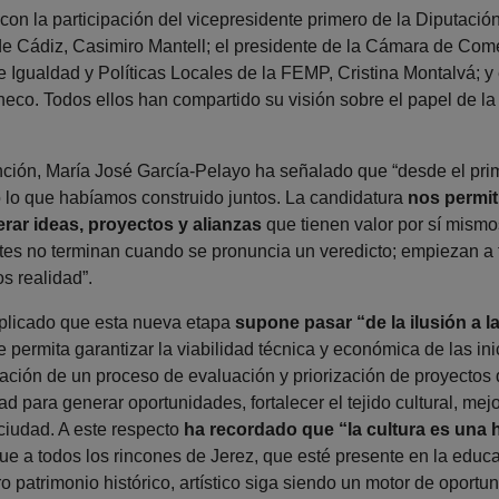
con la participación del vicepresidente primero de la Diputación
de Cádiz, Casimiro Mantell; el presidente de la Cámara de Come
e Igualdad y Políticas Locales de la FEMP, Cristina Montalvá; y
eco. Todos ellos han compartido su visión sobre el papel de la
nción, María José García-Pelayo ha señalado que “desde el pr
o lo que habíamos construido juntos. La candidatura
nos permit
rar ideas, proyectos y alianzas
que tienen valor por sí mismo
tes no terminan cuando se pronuncia un veredicto; empiezan a 
s realidad”.
plicado que esta nueva etapa
supone pasar “de la ilusión a l
e permita garantizar la viabilidad técnica y económica de las ini
ación de un proceso de evaluación y priorización de proyectos 
 para generar oportunidades, fortalecer el tejido cultural, mejora
ciudad. A este respecto
ha recordado que “la cultura es una 
 a todos los rincones de Jerez, que esté presente en la educac
ro patrimonio histórico, artístico siga siendo un motor de oport