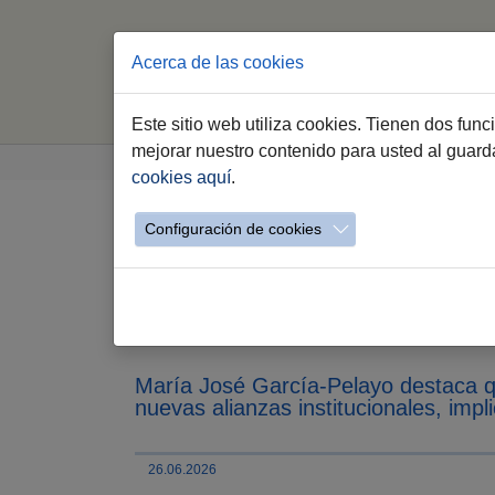
Acerca de las cookies
Este sitio web utiliza cookies. Tienen dos fun
Saltar al contenido principal
Estás aquí:
mejorar nuestro contenido para usted al guar
Jerez.es
Webs Municipales
Sala de Pren
cookies aquí
.
Configuración de cookies
La alcaldesa presenta 
apuesta estratégica q
del talento local
María José García-Pelayo destaca qu
nuevas alianzas institucionales, impl
26.06.2026