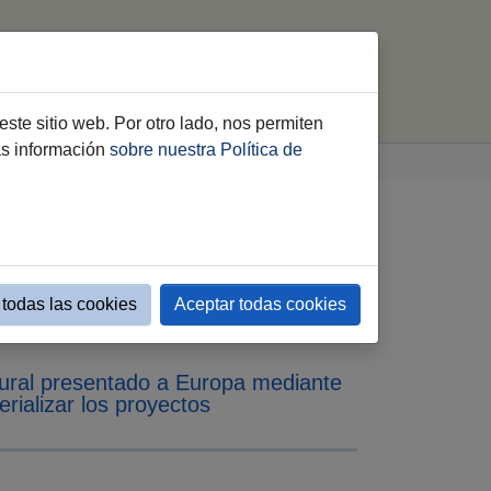
Contacto
Acreditaciones
buscar
este sitio web. Por otro lado, nos permiten
ás información
sobre nuestra Política de
d Cultural’, una
sostenible que parte
todas las cookies
Aceptar todas cookies
tural presentado a Europa mediante
rializar los proyectos