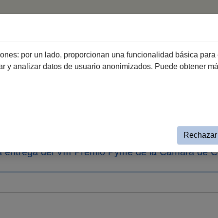
Inicio
Hemeroteca
ciones: por un lado, proporcionan una funcionalidad básica para 
dar y analizar datos de usuario anonimizados. Puede obtener m
sa
Nota de Prensa
 la imprescindible contribució
de empleo de Jerez
Rechazar 
la entrega del VIII Premio Pyme de la Cámara de 