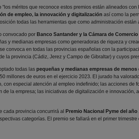
 “los méritos que reconoce estos premios están alineados con l
ón de empleo, la innovación y digitalización
así como la per
osición todas las herramientas que como administración están a
do convocado por
Banco Santander y la Cámara de Comercio
eñas y medianas empresas como generadoras de riqueza y crea
se convoca en todas las provincias españolas con la participac
s de la provincia (Cádiz, Jerez y Campo de Gibraltar) y cuyos pr
optado todas las
pequeñas y medianas empresas de menos 
s 50 millones de euros en el ejercicio 2023. El jurado ha valora
, con especial atención al empleo indefinido; las acciones de 
n de la empresa; las iniciativas de digitalización e innovación,
 cada provincia concurrirá al
Premio Nacional Pyme del año
pectivas categorías. El premio se fallará en el primer trimestre