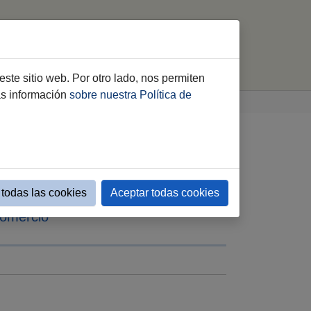
Contacto
Acreditaciones
buscar
este sitio web. Por otro lado, nos permiten
ás información
sobre nuestra Política de
n de las pymes al
todas las cookies
Aceptar todas cookies
Comercio