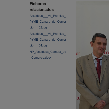
Ficheros
relacionados
Alcaldesa___VII_Premios_
PYME_Camara_de_Comer
cio___02.jpg
Alcaldesa___VII_Premios_
PYME_Camara_de_Comer
cio___04.jpg
NP_Alcaldesa_Camara_de
_Comercio.docx