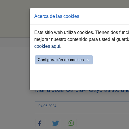
Acerca de las cookies
Este sitio web utiliza cookies. Tienen dos fun
Saltar al contenido principal
Estás aquí:
mejorar nuestro contenido para usted al guar
Jerez.es
Webs Municipales
Sala de Pren
cookies aquí
.
Configuración de cookies
La alcaldesa reconoce
avance y la creación 
María José García-Pelayo asiste a 
04.06.2024