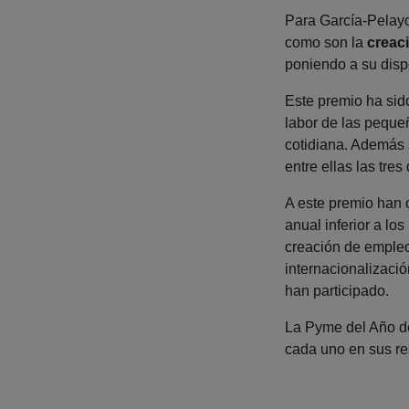
Para García-Pelayo
como son la
creaci
poniendo a su disp
Este premio ha si
labor de las pequ
cotidiana. Además 
entre ellas las tre
A este premio han 
anual inferior a lo
creación de empleo
internacionalizació
han participado.
La Pyme del Año de
cada uno en sus res