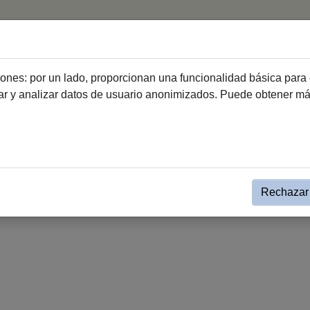
Inicio
Trámites
Instrumentos d
ciones: por un lado, proporcionan una funcionalidad básica para 
dar y analizar datos de usuario anonimizados. Puede obtener m
Info Pública
Bandos
Rechazar 