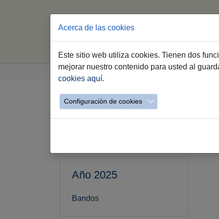
Acerca de las cookies
Este sitio web utiliza cookies. Tienen dos fun
Saltar al contenido principal
Estás aquí:
mejorar nuestro contenido para usted al guar
Jerez.es
Webs Municipales
Urbanismo
cookies aquí
.
Configuración de cookies
Bandos
Año 2025
Bandos