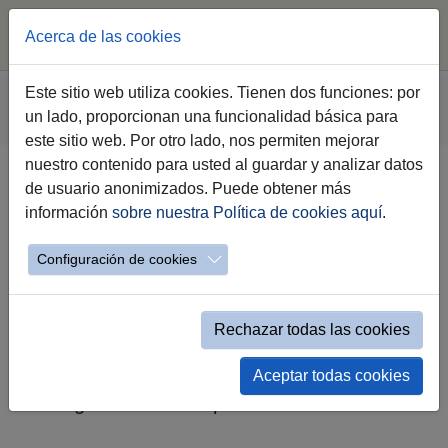
Acerca de las cookies
Saltar al contenido principal
Estás aquí:
Este sitio web utiliza cookies. Tienen dos funciones: por
Jerez.es
Webs Municipales
Urbanismo
un lado, proporcionan una funcionalidad básica para
Legislación
este sitio web. Por otro lado, nos permiten mejorar
nuestro contenido para usted al guardar y analizar datos
de usuario anonimizados. Puede obtener más
Legislación
información
sobre nuestra Política de cookies aquí
.
Configuración de cookies
Legislación Estatal
Rechazar todas las cookies
Legislación Autonómica
Aceptar todas cookies
Legislación Municipal