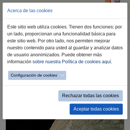
Acerca de las cookies
Skip to main content
You are here:
Este sitio web utiliza cookies. Tienen dos funciones: por
Jerez.es
Archaeological Museum
Information
un lado, proporcionan una funcionalidad básica para
Museum Regulations
este sitio web. Por otro lado, nos permiten mejorar
nuestro contenido para usted al guardar y analizar datos
de usuario anonimizados. Puede obtener más
información
sobre nuestra Política de cookies aquí
.
Museum Regulations
Configuración de cookies
Rechazar todas las cookies
Aceptar todas cookies