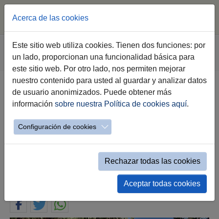
Acerca de las cookies
Saltar al contenido principal
Estás aquí:
Este sitio web utiliza cookies. Tienen dos funciones: por
Jerez.es
Webs Municipales
Educación
un lado, proporcionan una funcionalidad básica para
Evento simple Noticias Educación
este sitio web. Por otro lado, nos permiten mejorar
nuestro contenido para usted al guardar y analizar datos
de usuario anonimizados. Puede obtener más
El Ayuntamiento reparará el
información
sobre nuestra Política de cookies aquí
.
ascensor del CEIP Luis Vives tras
adjudicar la Junta de Gobierno
Configuración de cookies
Local el servicio para su puesta
en funcionamiento
Rechazar todas las cookies
10.06.2026
Aceptar todas cookies