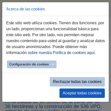
Acerca de las cookies
Saltar al contenido principal
Estás aquí:
Este sitio web utiliza cookies. Tienen dos funciones: por
Jerez.es
Webs Municipales
Urbanismo
un lado, proporcionan una funcionalidad básica para
Evento simple Noticias Urbanismo
este sitio web. Por otro lado, nos permiten mejorar
nuestro contenido para usted al guardar y analizar datos
de usuario anonimizados. Puede obtener más
información
sobre nuestra Política de cookies aquí
.
“La Junta de Andalucía sigue
paralizando el desarrollo
Configuración de cookies
urbanístico de Geraldino y con
ello, la construcción de un
Rechazar todas las cookies
máximo de 1.335 viviendas”
Aceptar todas cookies
Díaz: “La Junta está impidiendo la integración
en la ciudad de un sector de la zona sur de
36 hectáreas y la construcción de 536 VPO,