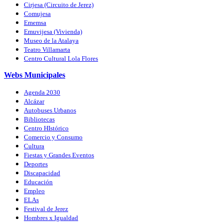
Cirjesa (Circuito de Jerez)
Comujesa
Ememsa
Emuvijesa (Vivienda)
Museo de la Atalaya
Teatro Villamarta
Centro Cultural Lola Flores
Webs Municipales
Agenda 2030
Alcázar
Autobuses Urbanos
Bibliotecas
Centro HIstórico
Comercio y Consumo
Cultura
Fiestas y Grandes Eventos
Deportes
Discapacidad
Educación
Empleo
ELAs
Festival de Jerez
Hombres x Igualdad