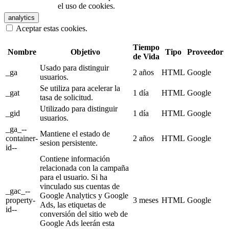
el uso de cookies.
analytics
Aceptar estas cookies.
Tiempo
Nombre
Objetivo
Tipo
Proveedor
de Vida
Usado para distinguir
_ga
2 años
HTML
Google
usuarios.
Se utiliza para acelerar la
_gat
1 día
HTML
Google
tasa de solicitud.
Utilizado para distinguir
_gid
1 día
HTML
Google
usuarios.
_ga_--
Mantiene el estado de
container-
2 años
HTML
Google
sesion persistente.
id--
Contiene información
relacionada con la campaña
para el usuario. Si ha
vinculado sus cuentas de
_gac_--
Google Analytics y Google
property-
3 meses
HTML
Google
Ads, las etiquetas de
id--
conversión del sitio web de
Google Ads leerán esta