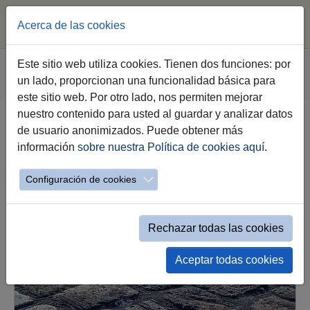
Acerca de las cookies
Saltar al contenido principal
Estás aquí:
Este sitio web utiliza cookies. Tienen dos funciones: por
Jerez.es
Webs Municipales
un lado, proporcionan una funcionalidad básica para
Recaudación y Servicios Tributarios
Trámites
este sitio web. Por otro lado, nos permiten mejorar
nuestro contenido para usted al guardar y analizar datos
Gestiones y Trámites
de usuario anonimizados. Puede obtener más
información
sobre nuestra Política de cookies aquí
.
Configuración de cookies
Rechazar todas las cookies
Aceptar todas cookies