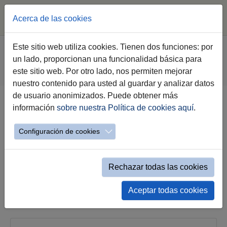
Acerca de las cookies
Saltar al contenido principal
Estás aquí:
Este sitio web utiliza cookies. Tienen dos funciones: por
Jerez.es
Webs Municipales
un lado, proporcionan una funcionalidad básica para
Recaudación y Servicios Tributarios
este sitio web. Por otro lado, nos permiten mejorar
Información al Contribuyente
Información Tributaria
nuestro contenido para usted al guardar y analizar datos
de usuario anonimizados. Puede obtener más
información
sobre nuestra Política de cookies aquí
.
Información Tributaria
Configuración de cookies
Rechazar todas las cookies
Cuestiones de Interés
Aceptar todas cookies